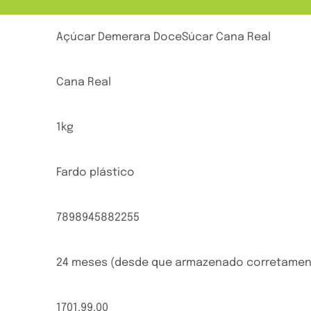
Açúcar Demerara DoceSúcar Cana Real
Cana Real
1kg
Fardo plástico
7898945882255
24 meses (desde que armazenado corretamen
1701.99.00